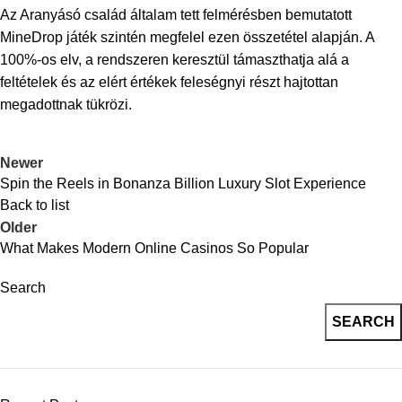
Az Aranyásó család általam tett felmérésben bemutatott
MineDrop játék szintén megfelel ezen összetétel alapján. A
100%-os elv, a rendszeren keresztül támaszthatja alá a
feltételek és az elért értékek feleségnyi részt hajtottan
megadottnak tükrözi.
Newer
Spin the Reels in Bonanza Billion Luxury Slot Experience
Back to list
Older
What Makes Modern Online Casinos So Popular
Search
SEARCH