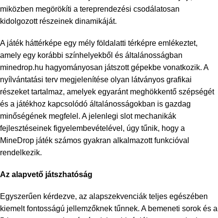
miközben megörökíti a tereprendezési csodálatosan
kidolgozott részeinek dinamikáját.
A játék háttérképe egy mély földalatti térképre emlékeztet,
amely egy korábbi színhelyekből és általánosságban
minedrop.hu
hagyományosan játszott gépekbe vonatkozik. A
nyílvántatási terv megjelenítése olyan látványos grafikai
részeket tartalmaz, amelyek egyaránt meghökkentő szépségét
és a játékhoz kapcsolódó általánosságokban is gazdag
minőségének megfelel. A jelenlegi slot mechanikák
fejlesztéseinek figyelembevételével, úgy tűnik, hogy a
MineDrop játék számos gyakran alkalmazott funkcióval
rendelkezik.
Az alapvető játszhatóság
Egyszerűen kérdezve, az alapszekvenciák teljes egészében
kiemelt fontosságú jellemzőknek tűnnek. A bemeneti sorok és a