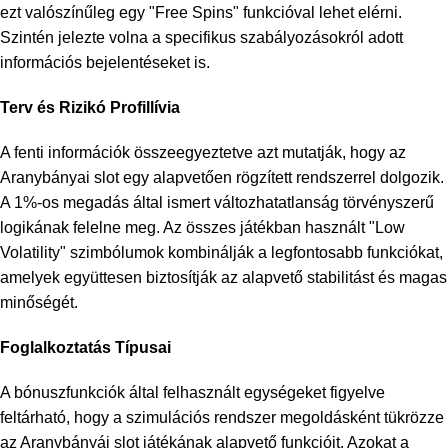
ezt valószínűleg egy "Free Spins" funkcióval lehet elérni.
Szintén jelezte volna a specifikus szabályozásokról adott
információs bejelentéseket is.
Terv és Rizikó Profillívia
A fenti információk összeegyeztetve azt mutatják, hogy az
Aranybányai slot egy alapvetően rögzített rendszerrel dolgozik.
A 1%-os megadás által ismert változhatatlanság törvényszerű
logikának felelne meg. Az összes játékban használt "Low
Volatility" szimbólumok kombinálják a legfontosabb funkciókat,
amelyek együttesen biztosítják az alapvető stabilitást és magas
minőségét.
Foglalkoztatás Típusai
A bónuszfunkciók által felhasznált egységeket figyelve
feltárható, hogy a szimulációs rendszer megoldásként tükrözze
az Aranybányái slot játékának alapvető funkcióit. Azokat a