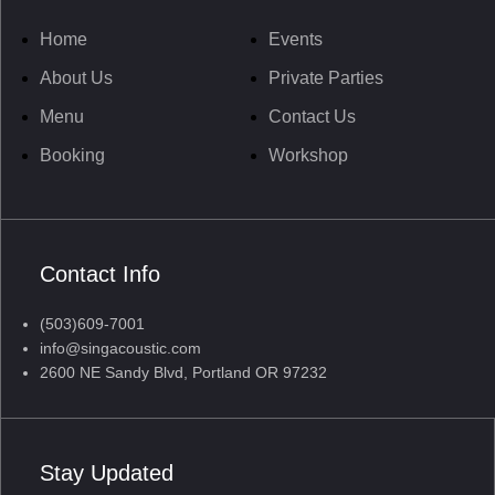
Home
Events
About Us
Private Parties
Menu
Contact Us
Booking
Workshop
Contact Info
(503)609-7001
info@singacoustic.com
2600 NE Sandy Blvd, Portland OR 97232
Stay Updated