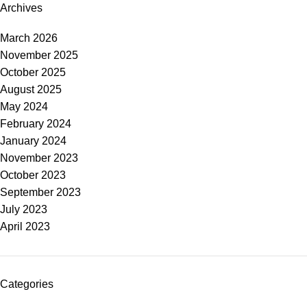
Archives
March 2026
November 2025
October 2025
August 2025
May 2024
February 2024
January 2024
November 2023
October 2023
September 2023
July 2023
April 2023
Categories