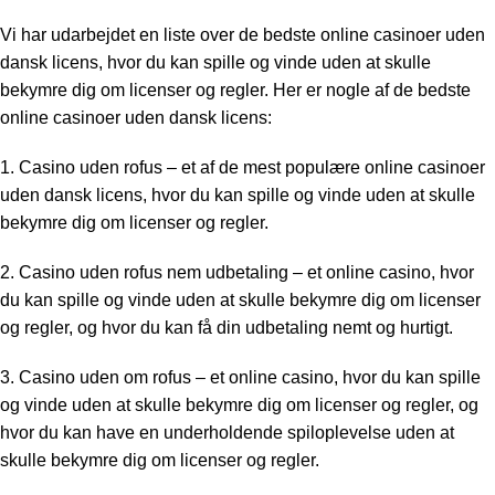
Vi har udarbejdet en liste over de bedste online casinoer uden
dansk licens, hvor du kan spille og vinde uden at skulle
bekymre dig om licenser og regler. Her er nogle af de bedste
online casinoer uden dansk licens:
1. Casino uden rofus – et af de mest populære online casinoer
uden dansk licens, hvor du kan spille og vinde uden at skulle
bekymre dig om licenser og regler.
2. Casino uden rofus nem udbetaling – et online casino, hvor
du kan spille og vinde uden at skulle bekymre dig om licenser
og regler, og hvor du kan få din udbetaling nemt og hurtigt.
3. Casino uden om rofus – et online casino, hvor du kan spille
og vinde uden at skulle bekymre dig om licenser og regler, og
hvor du kan have en underholdende spiloplevelse uden at
skulle bekymre dig om licenser og regler.