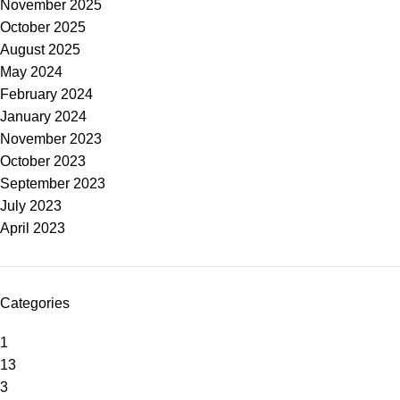
November 2025
October 2025
August 2025
May 2024
February 2024
January 2024
November 2023
October 2023
September 2023
July 2023
April 2023
Categories
1
13
3