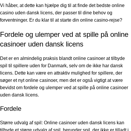
Vi håber, at dette kan hjælpe dig til at finde det bedste online
casino uden dansk licens, der passer til dine behov og
forventninger. Er du klar til at starte din online casino-rejse?
Fordele og ulemper ved at spille på online
casinoer uden dansk licens
Det er en almindelig praksis blandt online casinoer at tilbyde
spil til spillere uden for Danmark, selv om de ikke har dansk
licens. Dette kan være en attraktiv mulighed for spillere, der
søger et nyt online casinoer, men det er også vigtigt at være
bevidst om fordele og ulemper ved at spille på online casinoer
uden dansk licens.
Fordele
Større udvalg af spil: Online casinoer uden dansk licens kan
tilbyde et større udvalg af spil, herunder spil, der ikke er tilladt i