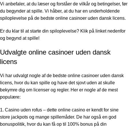
Vi anbefaler, at du læser og forståer de vilkår og betingelser, før
du begynder at spille. Vi håber, at du har en underholdende
spiloplevelse på de bedste online casinoer uden dansk licens.
Er du klar til at starte din spiloplevelse? Klik på linket nedenfor
og begynd at spille!
Udvalgte online casinoer uden dansk
licens
Vi har udvalgt nogle af de bedste online casinoer uden dansk
licens, hvor du kan spille og have det sjovt uden at skulle
bekymre dig om licenser og regler. Her er nogle af de mest
populære:
1. Casino uden rofus – dette online casino er kendt for sine
store jackpots og mange spillemåder. De har også en god
bonuspolitik, hvor du kan få op til 100% bonus på din