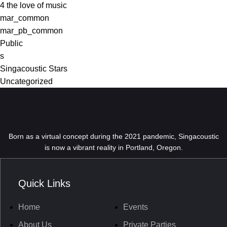
4 the love of music
mar_common
mar_pb_common
Public
s
Singacoustic Stars
Uncategorized
Born as a virtual concept during the 2021 pandemic, Singacoustic
is now a vibrant reality in Portland, Oregon.
Quick Links
Home
Events
About Us
Private Parties