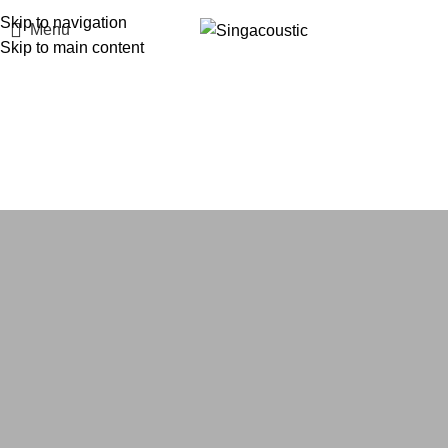
Skip to navigation
Menu
Skip to main content