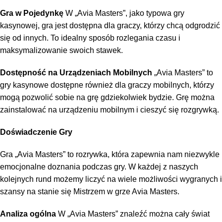
Gra w Pojedynkę
W „Avia Masters”, jako typowa gry
kasynowej, gra jest dostępna dla graczy, którzy chcą odgrodzić
się od innych. To idealny sposób rozlegania czasu i
maksymalizowanie swoich stawek.
Dostępność na Urządzeniach Mobilnych
„Avia Masters” to
gry kasynowe dostępne również dla graczy mobilnych, którzy
mogą pozwolić sobie na grę gdziekolwiek bydzie. Grę można
zainstalować na urządzeniu mobilnym i cieszyć się rozgrywką.
Doświadczenie Gry
Gra „Avia Masters” to rozrywka, która zapewnia nam niezwykle
emocjonalne doznania podczas gry. W każdej z naszych
kolejnych rund możemy liczyć na wiele możliwości wygranych i
szansy na stanie się Mistrzem w grze Avia Masters.
Analiza ogólna
W „Avia Masters” znaleźć można cały świat