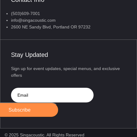
(503)609-7001
info@singacoustic.com
2600 NE Sandy Blvd, Portland OR 97232
Stay Updated
Sign up for event updates, special menus, and exclusive
offers
Subscribe
© 2025 Singacoustic. All Rights Reserved