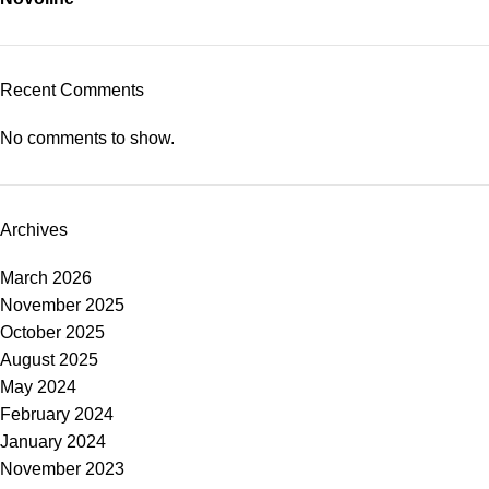
Recent Comments
No comments to show.
Archives
March 2026
November 2025
October 2025
August 2025
May 2024
February 2024
January 2024
November 2023