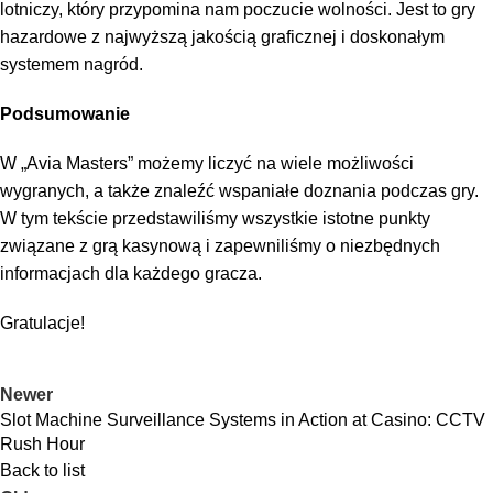
lotniczy, który przypomina nam poczucie wolności. Jest to gry
hazardowe z najwyższą jakością graficznej i doskonałym
systemem nagród.
Podsumowanie
W „Avia Masters” możemy liczyć na wiele możliwości
wygranych, a także znaleźć wspaniałe doznania podczas gry.
W tym tekście przedstawiliśmy wszystkie istotne punkty
związane z grą kasynową i zapewniliśmy o niezbędnych
informacjach dla każdego gracza.
Gratulacje!
Newer
Slot Machine Surveillance Systems in Action at Casino: CCTV
Rush Hour
Back to list