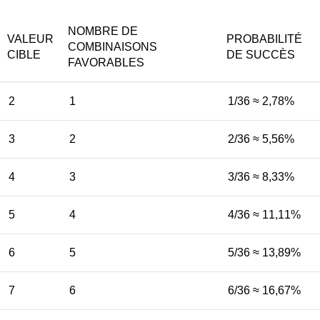
NOMBRE DE
VALEUR
PROBABILITÉ
COMBINAISONS
CIBLE
DE SUCCÈS
FAVORABLES
2
1
1/36 ≈ 2,78%
3
2
2/36 ≈ 5,56%
4
3
3/36 ≈ 8,33%
5
4
4/36 ≈ 11,11%
6
5
5/36 ≈ 13,89%
7
6
6/36 ≈ 16,67%