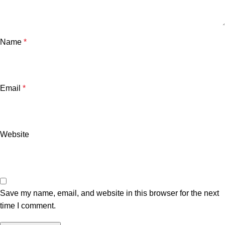
Name
*
Email
*
Website
Save my name, email, and website in this browser for the next
time I comment.