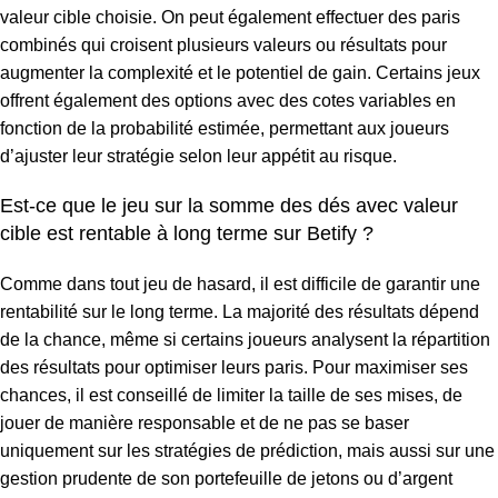
valeur cible choisie. On peut également effectuer des paris
combinés qui croisent plusieurs valeurs ou résultats pour
augmenter la complexité et le potentiel de gain. Certains jeux
offrent également des options avec des cotes variables en
fonction de la probabilité estimée, permettant aux joueurs
d’ajuster leur stratégie selon leur appétit au risque.
Est-ce que le jeu sur la somme des dés avec valeur
cible est rentable à long terme sur Betify ?
Comme dans tout jeu de hasard, il est difficile de garantir une
rentabilité sur le long terme. La majorité des résultats dépend
de la chance, même si certains joueurs analysent la répartition
des résultats pour optimiser leurs paris. Pour maximiser ses
chances, il est conseillé de limiter la taille de ses mises, de
jouer de manière responsable et de ne pas se baser
uniquement sur les stratégies de prédiction, mais aussi sur une
gestion prudente de son portefeuille de jetons ou d’argent