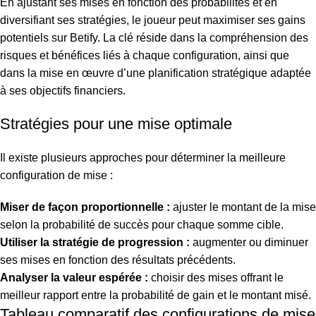
En ajustant ses mises en fonction des probabilités et en
diversifiant ses stratégies, le joueur peut maximiser ses gains
potentiels sur Betify. La clé réside dans la compréhension des
risques et bénéfices liés à chaque configuration, ainsi que
dans la mise en œuvre d’une planification stratégique adaptée
à ses objectifs financiers.
Stratégies pour une mise optimale
Il existe plusieurs approches pour déterminer la meilleure
configuration de mise :
Miser de façon proportionnelle :
ajuster le montant de la mise
selon la probabilité de succès pour chaque somme cible.
Utiliser la stratégie de progression :
augmenter ou diminuer
ses mises en fonction des résultats précédents.
Analyser la valeur espérée :
choisir des mises offrant le
meilleur rapport entre la probabilité de gain et le montant misé.
Tableau comparatif des configurations de mise