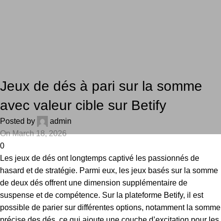
UNCATEGORIZED
Jeux de dés à pari sur la somme
avec valeur cible sur Betify
Posted by
admin
On March 18, 2026
0
Les jeux de dés ont longtemps captivé les passionnés de
hasard et de stratégie. Parmi eux, les jeux basés sur la somme
de deux dés offrent une dimension supplémentaire de
suspense et de compétence. Sur la plateforme
Betify
, il est
possible de parier sur différentes options, notamment la somme
précise des dés, ce qui ajoute une couche d’excitation pour les