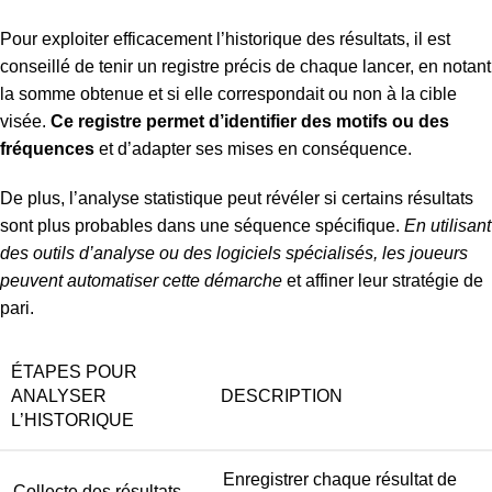
Pour exploiter efficacement l’historique des résultats, il est
conseillé de tenir un registre précis de chaque lancer, en notant
la somme obtenue et si elle correspondait ou non à la cible
visée.
Ce registre permet d’identifier des motifs ou des
fréquences
et d’adapter ses mises en conséquence.
De plus, l’analyse statistique peut révéler si certains résultats
sont plus probables dans une séquence spécifique.
En utilisant
des outils d’analyse ou des logiciels spécialisés, les joueurs
peuvent automatiser cette démarche
et affiner leur stratégie de
pari.
ÉTAPES POUR
ANALYSER
DESCRIPTION
L’HISTORIQUE
Enregistrer chaque résultat de
Collecte des résultats