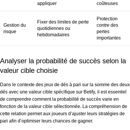
appliquer
coûteuses
Protection
Fixer des limites de perte
Gestion du
contre des
quotidiennes ou
risque
pertes
hebdomadaires
importantes
Analyser la probabilité de succès selon la
valeur cible choisie
Dans le contexte des jeux de dés à pari sur la somme des deux
dés avec une valeur cible spécifique sur Betify, il est essentiel
de comprendre comment la probabilité de succès varie en
fonction de la valeur cible sélectionnée. La compréhension de
cette relation permet aux joueurs d’ajuster leurs stratégies de
pari afin d’optimiser leurs chances de gagner.