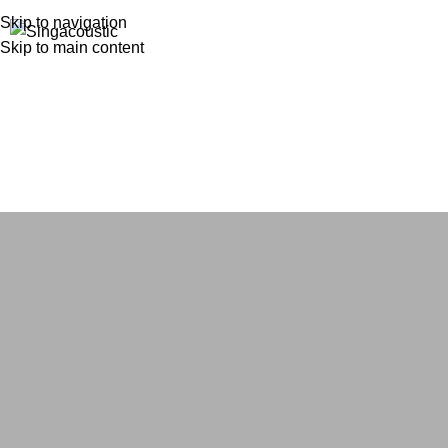
Skip to navigation
Skip to main content