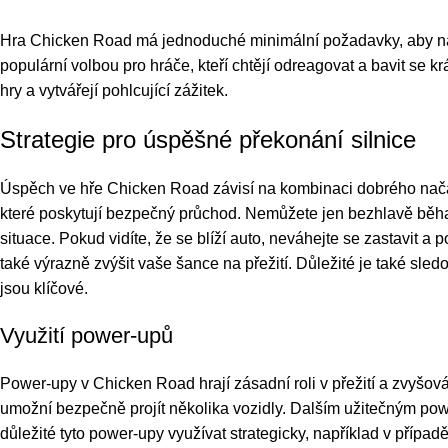
Hra Chicken Road má jednoduché minimální požadavky, aby na ní 
populární volbou pro hráče, kteří chtějí odreagovat a bavit se k
hry a vytvářejí pohlcující zážitek.
Strategie pro úspěšné překonání silnice
Úspěch ve hře Chicken Road závisí na kombinaci dobrého načaso
které poskytují bezpečný průchod. Nemůžete jen bezhlavě běhat
situace. Pokud vidíte, že se blíží auto, neváhejte se zastavit 
také výrazně zvýšit vaše šance na přežití. Důležité je také sled
jsou klíčové.
Využití power-upů
Power-upy v Chicken Road hrají zásadní roli v přežití a zvyšov
umožní bezpečně projít několika vozidly. Dalším užitečným pow
důležité tyto power-upy využívat strategicky, například v přípa