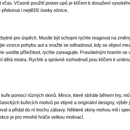
t včas. Včasné použití power-upů je klíčem k dosažení vysokéh
řekonat i nejtěžší úseky silnice.
zbytné pro úspěch. Musíte být schopni rychle reagovat na změn
ujte vzorce pohybu aut a snažte se odhadnout, kdy se objeví me
ile uvidíte příležitost, rychle zareagujte. Pravidelným hraním se
í dělá mistra. Rychlé a správné rozhodnutí jsou klíčem k uniknu
 kuře pomocí různých skinů. Mince, které sbíráte během hry, mů
sických kuřecích motivů po vtipné a originální designy, výběr j
ovat a přidat do ní trochu zábavy. Některé skiny mohou mít i spec
lekce je pro mnohé hráče velkou motivací.