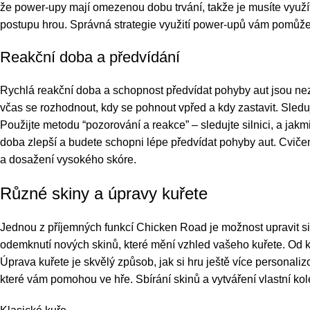
že power-upy mají omezenou dobu trvání, takže je musíte využí
postupu hrou. Správná strategie využití power-upů vám pomůže p
Reakční doba a předvídání
Rychlá reakční doba a schopnost předvídat pohyby aut jsou ne
včas se rozhodnout, kdy se pohnout vpřed a kdy zastavit. Sled
Použijte metodu “pozorování a reakce” – sledujte silnici, a jakm
doba zlepší a budete schopni lépe předvídat pohyby aut. Cvičen
a dosažení vysokého skóre.
Různé skiny a úpravy kuřete
Jednou z příjemných funkcí Chicken Road je možnost upravit si
odemknutí nových skinů, které mění vzhled vašeho kuřete. Od kla
Úprava kuřete je skvělý způsob, jak si hru ještě více personaliz
které vám pomohou ve hře. Sbírání skinů a vytváření vlastní ko