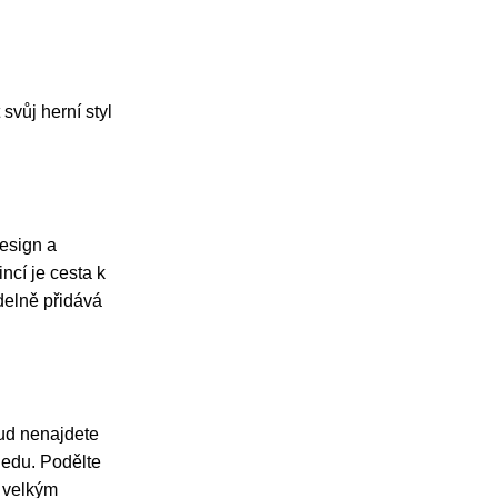
svůj herní styl
design a
ncí je cesta k
delně přidává
kud nenajdete
ledu. Podělte
e velkým