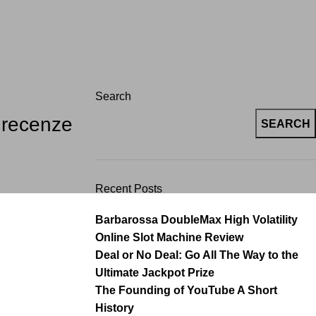
Search
 recenze
SEARCH
Recent Posts
Barbarossa DoubleMax High Volatility
Online Slot Machine Review
Deal or No Deal: Go All The Way to the
Ultimate Jackpot Prize
The Founding of YouTube A Short
History